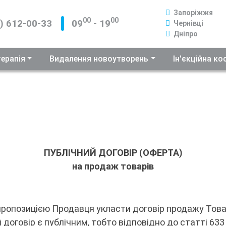
Запоріжжя
00
00
) 612-00-33
09
- 19
Чернівці
Дніпро
терапія
Видалення новоутворень
Ін'єкційна к
ПУБЛІЧНИЙ ДОГОВІР (ОФЕРТА)
на продаж товарів
 пропозицією Продавця укласти договір продажу Това
 договір є публічним, тобто відповідно до статті 633