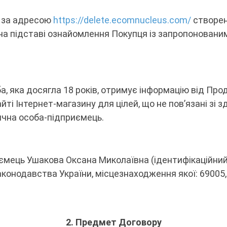
я за адресою
https://delete.ecomnucleus.com/
створен
у на підставі ознайомлення Покупця із запропонован
ба, яка досягла 18 років, отримує інформацію від П
йті Інтернет-магазину для цілей, що не пов’язані зі
ична особа-підприємець.
иємець Ушакова Оксана Миколаївна (ідентифікаційний
законодавства України, місцезнаходження якої: 69005,
2.
Предмет Договору