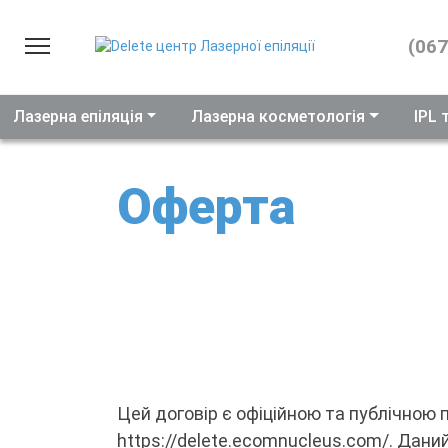
(067
Лазерна епіляція
Про нас
Лазерна косметологія
IPL 
Послуги
Оферта
Ціни
Обладнання
Відгуки
Косметика
Подарунковий сертифікат
Результати
Цей договір є офіційною та публічною
Контакти
https://delete.ecomnucleus.com/. Даний