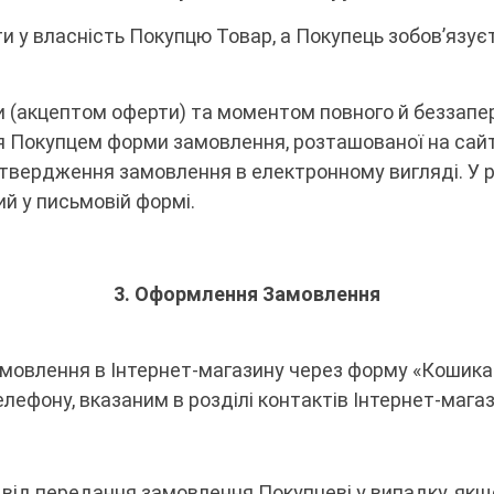
и у власність Покупцю Товар, а Покупець зобов’язує
и (акцептом оферти) та моментом повного й беззап
 Покупцем форми замовлення, розташованої на сайті
вердження замовлення в електронному вигляді. У ра
й у письмовій формі.
3.
Оформлення Замовлення
амовлення в Інтернет-магазину через форму «Кошика
ефону, вказаним в розділі контактів Інтернет-магаз
від передання замовлення Покупцеві у випадку, якщо