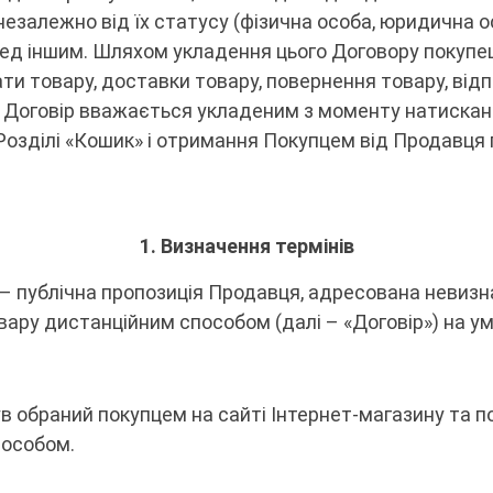
незалежно від їх статусу (фізична особа, юридична о
ед іншим. Шляхом укладення цього Договору покупец
и товару, доставки товару, повернення товару, відп
у. Договір вважається укладеним з моменту натиска
Розділі «Кошик» і отримання Покупцем від Продавц
1.
Визначення термінів
) – публічна пропозиція Продавця, адресована невизн
ару дистанційним способом (далі – «Договір») на умо
 був обраний покупцем на сайті Інтернет-магазину та
пособом.