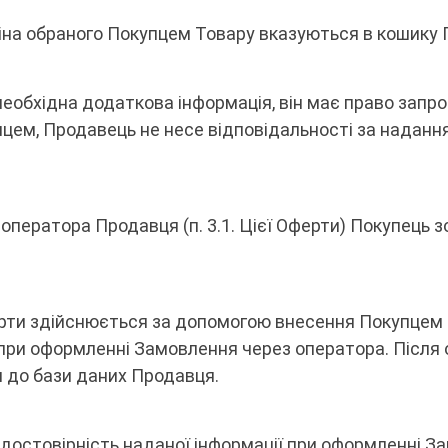
, ціна обраного Покупцем Товару вказуються в кошику 
необхідна додаткова інформація, він має право запроси
цем, Продавець не несе відповідальності за надання
оператора Продавця (п. 3.1. Цієї Оферти) Покупець 
ерти здійснюється за допомогою внесення Покупцем 
о при оформленні Замовлення через оператора. Післ
 до бази даних Продавця.
а достовірність наданої інформації при оформленні З