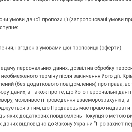
уючи умови даної пропозиції (запропоновані умови 
ступне:
ений, і згоден з умовами цієї пропозиції (оферти);
передачу персональних даних, дозвіл на обробку перс
 необмеженого терміну після закінчення його дії. Кр
лений (без додаткового повідомлення) про права, в
збору даних, а також про те, що його персональні да
вору, можливості проведення взаєморозрахунків, а т
оджується з тим, що Продавець має право надавати
удь-яких додаткових повідомлень Покупця з метою в
х даних відповідно до Закону України “Про захист пе