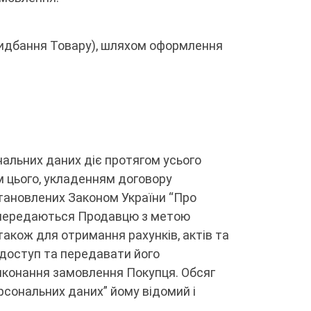
придбання Товару), шляхом оформлення
ональних даних діє протягом усього
ім цього, укладенням договору
становлених Законом України “Про
ні передаються Продавцю з метою
акож для отримання рахунків, актів та
 доступ та передавати його
иконання замовлення Покупця. Обсяг
рсональних даних” йому відомий і