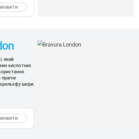
мовити
don
ї, який
йних кислотних
користання.
о прагне
рорельєфу шкіри.
мовити