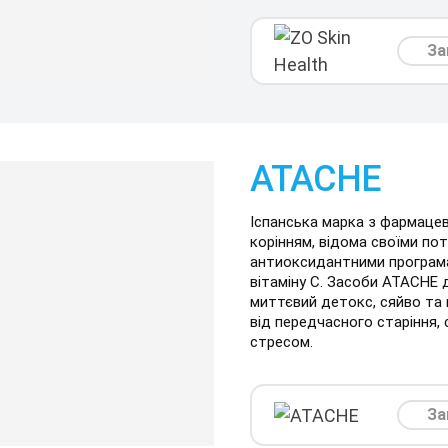
За
ATACHE
Іспанська марка з фармаце
корінням, відома своїми по
антиоксидантними програма
вітаміну C. Засоби ATACHE 
миттєвий детокс, сяйво та 
від передчасного старіння,
стресом.
За