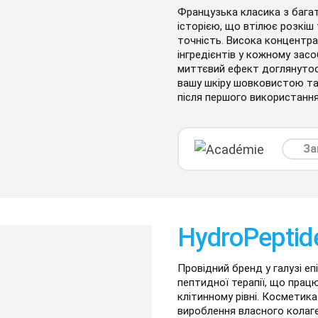
Французька класика з бага
історією, що втілює розкіш 
точність. Висока концентра
інгредієнтів у кожному засо
миттєвий ефект доглянутос
вашу шкіру шовковистою т
після першого використання
За
HydroPeptid
Провідний бренд у галузі еп
пептидної терапії, що прац
клітинному рівні. Косметик
вироблення власного колаг