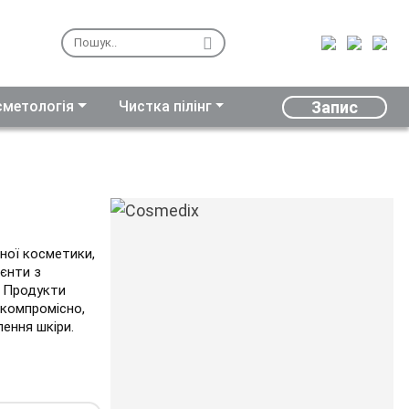
Запис
осметологія
Чистка пілінг
чної косметики,
ієнти з
. Продукти
зкомпромісно,
ення шкіри.