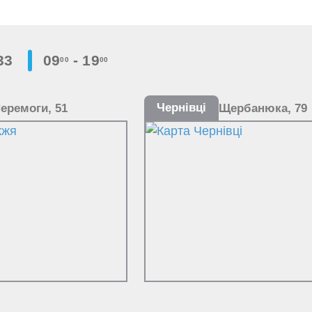
33
09
- 19
00
00
Чернівці
еремоги, 51
Щербанюка, 79