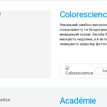
Colorescien
Унікальний симбіоз високо
сонцезахисту та бездоганн
мінеральній основі. Засоби 
маскують недоліки, а й акт
захищають шкіру від фотос
За
Académie