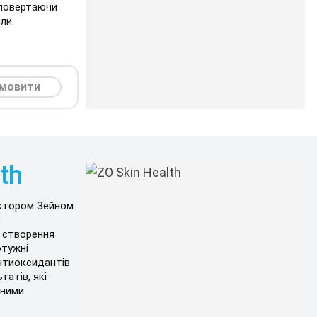
повертаючи
ли.
мовити
th
ктором Зейном
є
я створення
отужні
нтиоксидантів
атів, які
йними