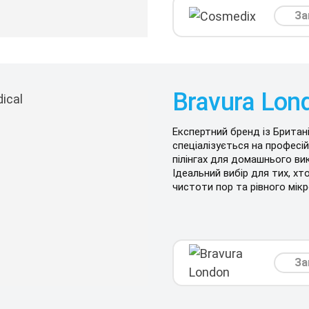
За
Bravura Lon
Експертний бренд із Британі
спеціалізується на професі
пілінгах для домашнього ви
Ідеальний вибір для тих, хт
чистоти пор та рівного мік
За