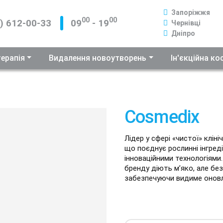
Запоріжжя
00
00
) 612-00-33
09
- 19
Чернівці
Дніпро
терапія
Видалення новоутворень
Ін'єкційна к
Cosmedix
Лідер у сфері «чистої» кліні
що поєднує рослинні інгред
інноваційними технологіями
бренду діють м’яко, але бе
забезпечуючи видиме оновл