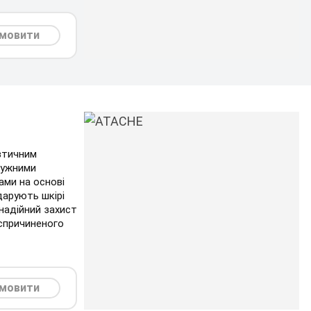
мовити
втичним
тужними
ми на основі
дарують шкірі
надійний захист
 спричиненого
мовити