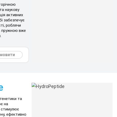
торічною
та наукову
ція активних
бі забезпечує
ті, роблячи
а пружною вже
.
мовити
e
ігенетики та
ює на
а стимулює
ену, ефективно