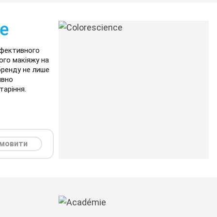
ce
ефективного
ого макіяжу на
бренду не лише
ивно
таріння.
мовити