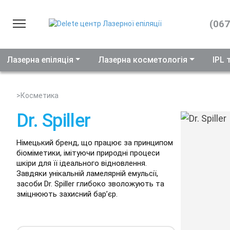
(067
Лазерна епіляція
Про нас
Лазерна косметологія
IPL 
Послуги
>
Косметика
Ціни
Dr. Spiller
Обладнання
Відгуки
Німецький бренд, що працює за принципом
біоміметики, імітуючи природні процеси
Косметика
шкіри для її ідеального відновлення.
Завдяки унікальній ламелярній емульсії,
Подарунковий сертифікат
засоби Dr. Spiller глибоко зволожують та
зміцнюють захисний бар’єр.
Результати
Контакти