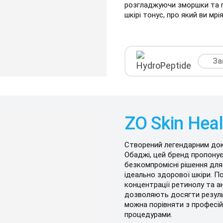
розгладжуючи зморшки та 
шкірі тонус, про який ви мрія
За
ZO Skin Heal
Створений легендарним до
Обаджі, цей бренд пропону
безкомпромісні рішення дл
ідеально здорової шкіри. П
концентрації ретинолу та а
дозволяють досягти результ
можна порівняти з професі
процедурами.