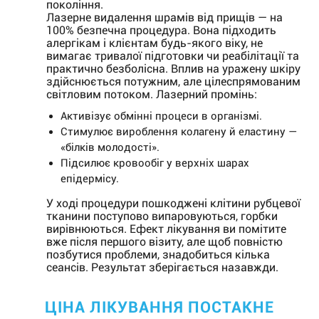
покоління.
Лазерне видалення шрамів від прищів — на
100% безпечна процедура. Вона підходить
алергікам і клієнтам будь-якого віку, не
вимагає тривалої підготовки чи реабілітації та
практично безболісна. Вплив на уражену шкіру
здійснюється потужним, але цілеспрямованим
світловим потоком. Лазерний промінь:
Активізує обмінні процеси в організмі.
Стимулює вироблення колагену й еластину —
«білків молодості».
Підсилює кровообіг у верхніх шарах
епідермісу.
У ході процедури пошкоджені клітини рубцевої
тканини поступово випаровуються, горбки
вирівнюються. Ефект лікування ви помітите
вже після першого візиту, але щоб повністю
позбутися проблеми, знадобиться кілька
сеансів. Результат зберігається назавжди.
ЦІНА ЛІКУВАННЯ ПОСТАКНЕ