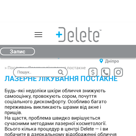
Про нас
Послуги
Запоріжжя
Запис
00
00
(067) 612-00-33
09
- 19
Чернівці
Ціни
Дніпро
> Послуги > Лазерне лікування постакне
Обладнання
ЛАЗЕРНЕ ЛІКУВАННЯ ПОСТАКНЕ
Відгуки
Будь-які недоліки шкіри обличчя знижують
Косметика
самооцінку, провокують сором, почуття
соціального дискомфорту. Особливо багато
Подарунковий сертифікат
переживань викликають шрами від акне і
прищів.
На щастя, проблема швидко вирішується
Результати
сучасними методами лазерної косметології.
Всього кілька процедур в центрі Delete — і ви
Контакти
побачите в дзеркальному відображенні обличчя