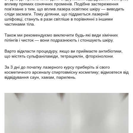
впливу прямих сонячних променів. Подібне застереження
пов’язане з тим, що вплив лазера освітлює шкіру — виводить
сліди засмаги. Тому ділянки, що піддаються лазерній
шліфовці, стануть в рази світліше в порівнянні з іншими
частинами тіла.
Також ми рекомендуємо виключити будь-які види хімічних
пілінгів і чисток — вони подразнюють і стоншують шкіру.
Варто відкласти процедуру, якщо ви приймаєте антибіотики,
що містять сульфаніламіди, тетрациклін, фторхінолони.
За 3 дні до початку лазерного курсу приберіть зі свого
косметичного арсеналу спиртовмісну косметику; відмовтеся від
відвідування саун, хамам, парилень.