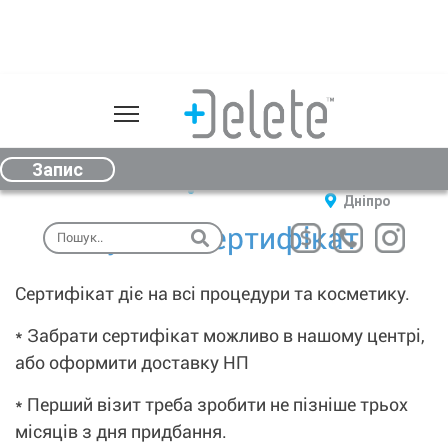
Про нас
Послуги
Запоріжжя
Запис
00
00
(067) 612-00-33
09
- 19
Чернівці
Ціни
ГОЛОВНА
Дніпро
/
Купити сертифікат
КУПИТИ
Обладнання
СЕРТИФІКАТ
Відгуки
Сертифікат діє на всі процедури та косметику.
Косметика
* Забрати сертифікат можливо в нашому центрі,
Подарунковий сертифікат
або оформити доставку НП
Результати
* Перший візит треба зробити не пізніше трьох
Контакти
місяців з дня придбання.