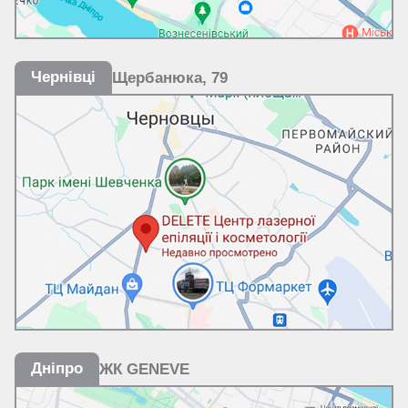
Чернівці
Щербанюка, 79
Дніпро
ЖК GENEVE