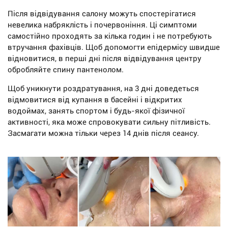
Після відвідування салону можуть спостерігатися
невелика набряклість і почервоніння. Ці симптоми
самостійно проходять за кілька годин і не потребують
втручання фахівців. Щоб допомогти епідермісу швидше
відновитися, в перші дні після відвідування центру
обробляйте спину пантенолом.
Щоб уникнути роздратування, на 3 дні доведеться
відмовитися від купання в басейні і відкритих
водоймах, занять спортом і будь-якої фізичної
активності, яка може спровокувати сильну пітливість.
Засмагати можна тільки через 14 днів після сеансу.