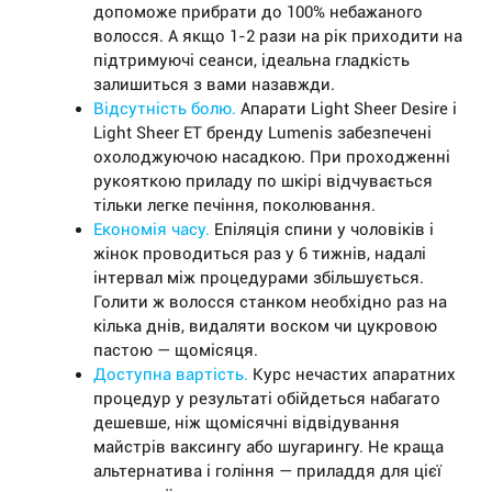
допоможе прибрати до 100% небажаного
волосся. А якщо 1-2 рази на рік приходити на
підтримуючі сеанси, ідеальна гладкість
залишиться з вами назавжди.
Відсутність болю.
Апарати Light Sheer Desire і
Light Sheer ET бренду Lumenis забезпечені
охолоджуючою насадкою. При проходженні
рукояткою приладу по шкірі відчувається
тільки легке печіння, поколювання.
Економія часу.
Епіляція спини у чоловіків і
жінок проводиться раз у 6 тижнів, надалі
інтервал між процедурами збільшується.
Голити ж волосся станком необхідно раз на
кілька днів, видаляти воском чи цукровою
пастою — щомісяця.
Доступна вартість.
Курс нечастих апаратних
процедур у результаті обійдеться набагато
дешевше, ніж щомісячні відвідування
майстрів ваксингу або шугарингу. Не краща
альтернатива і гоління — приладдя для цієї