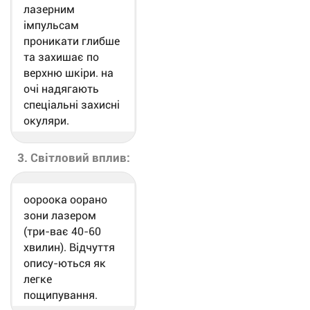
лазерним
імпульсам
проникати глибше
та захишає по
верхню шкіри. на
очі надягають
спеціальні захисні
окуляри.
3. Світловий вплив:
оороока оорано
зони лазером
(три-ває 40-60
хвилин). Відчуття
опису-ються як
легке
пощипування.