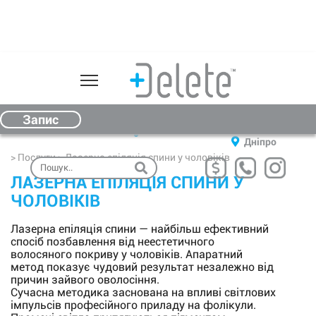
Про нас
Послуги
Запоріжжя
Запис
00
00
(067) 612-00-33
09
- 19
Чернівці
Ціни
Дніпро
> Послуги > Лазерна епіляція спини у чоловіків
Обладнання
ЛАЗЕРНА ЕПІЛЯЦІЯ СПИНИ У
Відгуки
ЧОЛОВІКІВ
Косметика
Лазерна епіляція спини — найбільш ефективний
спосіб позбавлення від неестетичного
Подарунковий сертифікат
волосяного покриву у чоловіків. Апаратний
метод показує чудовий результат незалежно від
Результати
причин зайвого оволосіння.
Сучасна методика заснована на впливі світлових
Контакти
імпульсів професійного приладу на фолікули.