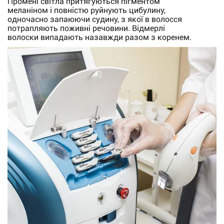
Промені світла притягуються пігментом
меланіном і повністю руйнують цибулину,
одночасно запаюючи судину, з якої в волосся
потрапляють поживні речовини. Відмерлі
волоски випадають назавжди разом з коренем.