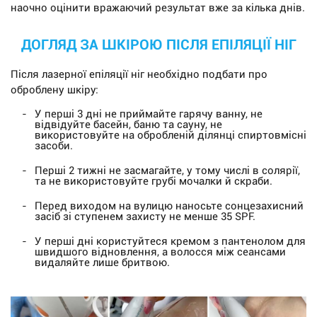
наочно оцінити вражаючий результат вже за кілька днів.
ДОГЛЯД ЗА ШКІРОЮ ПІСЛЯ ЕПІЛЯЦІЇ НІГ
Після лазерної епіляції ніг необхідно подбати про
оброблену шкіру:
У перші 3 дні не приймайте гарячу ванну, не
відвідуйте басейн, баню та сауну, не
використовуйте на обробленій ділянці спиртовмісні
засоби.
Перші 2 тижні не засмагайте, у тому числі в солярії,
та не використовуйте грубі мочалки й скраби.
Перед виходом на вулицю наносьте сонцезахисний
засіб зі ступенем захисту не менше 35 SPF.
У перші дні користуйтеся кремом з пантенолом для
швидшого відновлення, а волосся між сеансами
видаляйте лише бритвою.