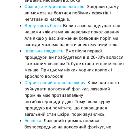
видаляє небажані волоски.
Фахівці з медичною освітою.
Завдяки цьому
ви можете не боятися побічних ефектів і
негативних наслідків.
Відсутність болю.
Вплив лазера відчувається
нашими клієнтами як невелике поколювання.
Але якщо у вас знижений больовий поріг, ми
завжди можемо нанести анестезуючий гель.
Ідеальна гладкість.
Вже після першої
процедури ви позбудетеся від 20-30% волосся.
І з кожним сеансом їх буде ставати все менше і
менше. При цьому ніяких чорних крапок і
врослого волосся!
Сприятливий вплив на шкіру.
Крім здатності
руйнувати волосяний фолікул, лазерний
промінь має протизапальну і
антибактерицидну дію. Тому після курсу
процедур ви помітите, що покращився
загальний стан шкіри, пори звузились.
Безпека.
Лазерний промінь впливає
безпосередньо на волосяний фолікул, не