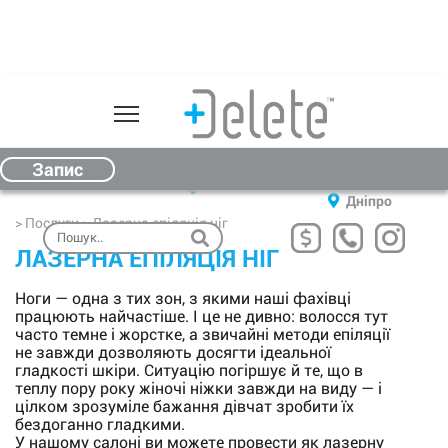
Про нас
Послуги
Запоріжжя
Запис
00
00
(067) 612-00-33
09
- 19
Чернівці
Ціни
Дніпро
> Послуги > Лазерна епіляція ніг
Обладнання
ЛАЗЕРНА ЕПІЛЯЦІЯ НІГ
Відгуки
Ноги — одна з тих зон, з якими наші фахівці
Косметика
працюють найчастіше. І це не дивно: волосся тут
часто темне і жорстке, а звичайні методи епіляції
Подарунковий сертифікат
не завжди дозволяють досягти ідеальної
гладкості шкіри. Ситуацію погіршує й те, що в
теплу пору року жіночі ніжки завжди на виду — і
Результати
цілком зрозуміле бажання дівчат зробити їх
бездоганно гладкими.
Контакти
У нашому салоні ви можете провести як лазерну