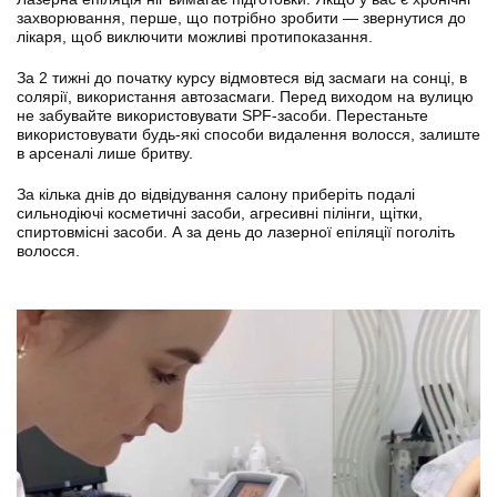
захворювання, перше, що потрібно зробити — звернутися до
лікаря, щоб виключити можливі протипоказання.
За 2 тижні до початку курсу відмовтеся від засмаги на сонці, в
солярії, використання автозасмаги. Перед виходом на вулицю
не забувайте використовувати SPF-засоби. Перестаньте
використовувати будь-які способи видалення волосся, залиште
в арсеналі лише бритву.
За кілька днів до відвідування салону приберіть подалі
сильнодіючі косметичні засоби, агресивні пілінги, щітки,
спиртовмісні засоби. А за день до лазерної епіляції поголіть
волосся.