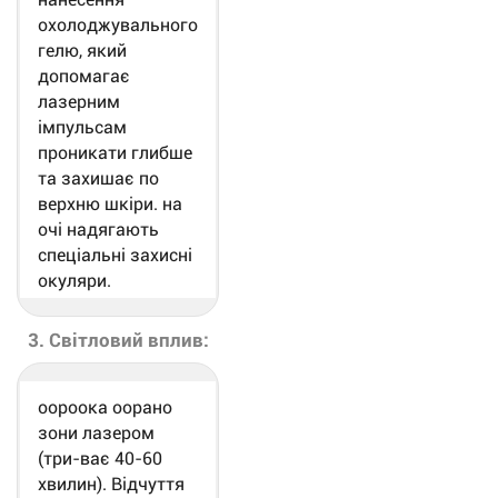
охолоджувального
гелю, який
допомагає
лазерним
імпульсам
проникати глибше
та захишає по
верхню шкіри. на
очі надягають
спеціальні захисні
окуляри.
3. Світловий вплив:
оороока оорано
зони лазером
(три-ває 40-60
хвилин). Відчуття