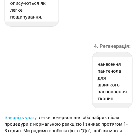
опису-ються як
легке
пощипування.
4. Регенерація:
нанесення
пантенола
для
швилкого
заспокоєння
тканин.
Зверніть увагу:
легке почервоніння або набряк після
процедури є нормальною реакцією і зникає протягом 1-
3 годин. Ми радимо зробити фото "До", щоб ви могли